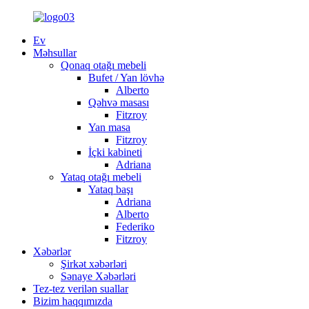
Ev
Məhsullar
Qonaq otağı mebeli
Bufet / Yan lövhə
Alberto
Qəhvə masası
Fitzroy
Yan masa
Fitzroy
İçki kabineti
Adriana
Yataq otağı mebeli
Yataq başı
Adriana
Alberto
Federiko
Fitzroy
Xəbərlər
Şirkət xəbərləri
Sənaye Xəbərləri
Tez-tez verilən suallar
Bizim haqqımızda