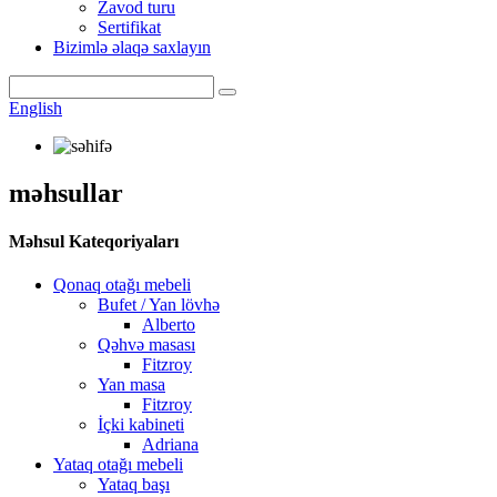
Zavod turu
Sertifikat
Bizimlə əlaqə saxlayın
English
məhsullar
Məhsul Kateqoriyaları
Qonaq otağı mebeli
Bufet / Yan lövhə
Alberto
Qəhvə masası
Fitzroy
Yan masa
Fitzroy
İçki kabineti
Adriana
Yataq otağı mebeli
Yataq başı