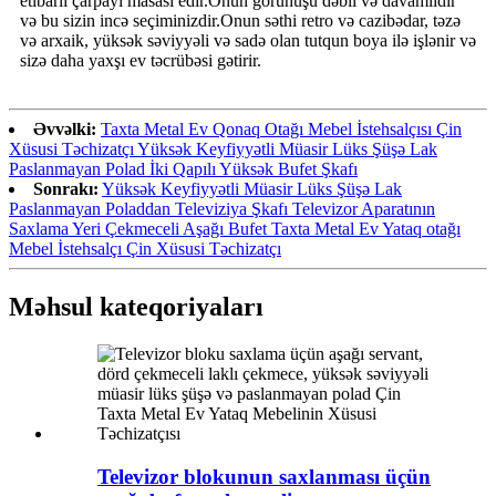
etibarlı çarpayı masası edir.Onun görünüşü dəbli və davamlıdır
və bu sizin incə seçiminizdir.Onun səthi retro və cazibədar, təzə
və arxaik, yüksək səviyyəli və sadə olan tutqun boya ilə işlənir və
sizə daha yaxşı ev təcrübəsi gətirir.
Əvvəlki:
Taxta Metal Ev Qonaq Otağı Mebel İstehsalçısı Çin
Xüsusi Təchizatçı Yüksək Keyfiyyətli Müasir Lüks Şüşə Lak
Paslanmayan Polad İki Qapılı Yüksək Bufet Şkafı
Sonrakı:
Yüksək Keyfiyyətli Müasir Lüks Şüşə Lak
Paslanmayan Poladdan Televiziya Şkafı Televizor Aparatının
Saxlama Yeri Çekmeceli Aşağı Bufet Taxta Metal Ev Yataq otağı
Mebel İstehsalçı Çin Xüsusi Təchizatçı
Məhsul kateqoriyaları
Televizor blokunun saxlanması üçün