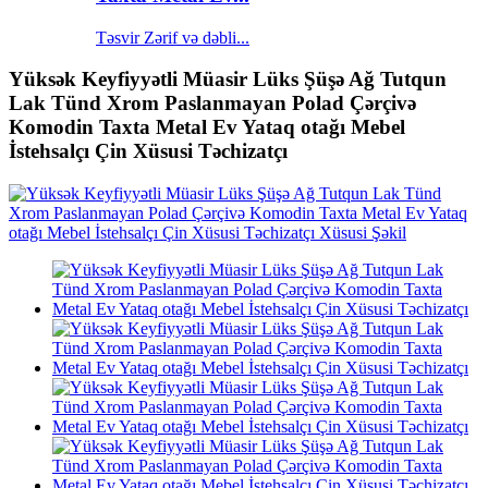
Təsvir Zərif və dəbli...
Yüksək Keyfiyyətli Müasir Lüks Şüşə Ağ Tutqun
Lak Tünd Xrom Paslanmayan Polad Çərçivə
Komodin Taxta Metal Ev Yataq otağı Mebel
İstehsalçı Çin Xüsusi Təchizatçı