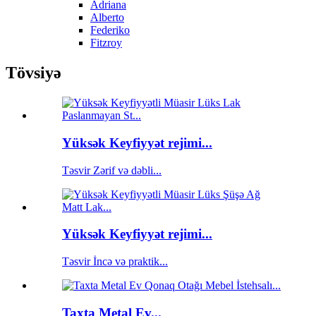
Adriana
Alberto
Federiko
Fitzroy
Tövsiyə
Yüksək Keyfiyyət rejimi...
Təsvir Zərif və dəbli...
Yüksək Keyfiyyət rejimi...
Təsvir İncə və praktik...
Taxta Metal Ev...