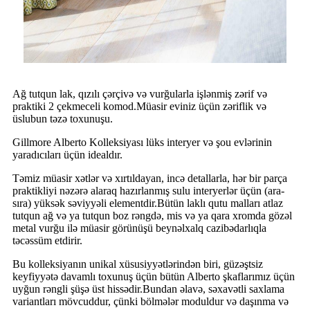
Ağ tutqun lak, qızılı çərçivə və vurğularla işlənmiş zərif və
praktiki 2 çekmeceli komod.Müasir eviniz üçün zəriflik və
üslubun təzə toxunuşu.
Gillmore Alberto Kolleksiyası lüks interyer və şou evlərinin
yaradıcıları üçün idealdır.
Təmiz müasir xətlər və xırtıldayan, incə detallarla, hər bir parça
praktikliyi nəzərə alaraq hazırlanmış sulu interyerlər üçün (ara-
sıra) yüksək səviyyəli elementdir.Bütün laklı qutu malları atlaz
tutqun ağ və ya tutqun boz rəngdə, mis və ya qara xromda gözəl
metal vurğu ilə müasir görünüşü beynəlxalq cazibədarlıqla
təcəssüm etdirir.
Bu kolleksiyanın unikal xüsusiyyətlərindən biri, güzəştsiz
keyfiyyətə davamlı toxunuş üçün bütün Alberto şkaflarımız üçün
uyğun rəngli şüşə üst hissədir.Bundan əlavə, səxavətli saxlama
variantları mövcuddur, çünki bölmələr moduldur və daşınma və