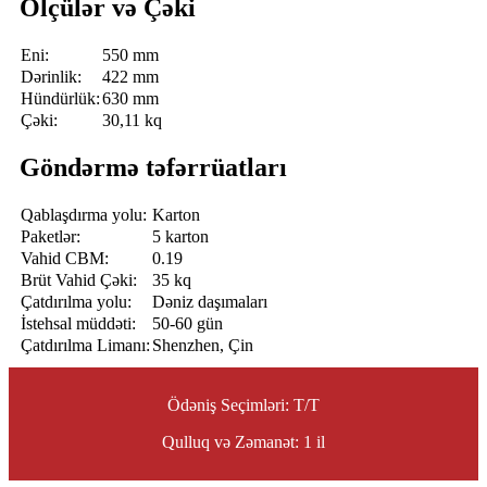
Ölçülər və Çəki
Eni:
550 mm
Dərinlik:
422 mm
Hündürlük:
630 mm
Çəki:
30,11 kq
Göndərmə təfərrüatları
Qablaşdırma yolu:
Karton
Paketlər:
5 karton
Vahid CBM:
0.19
Brüt Vahid Çəki:
35 kq
Çatdırılma yolu:
Dəniz daşımaları
İstehsal müddəti:
50-60 gün
Çatdırılma Limanı:
Shenzhen, Çin
Ödəniş Seçimləri: T/T
Qulluq və Zəmanət: 1 il