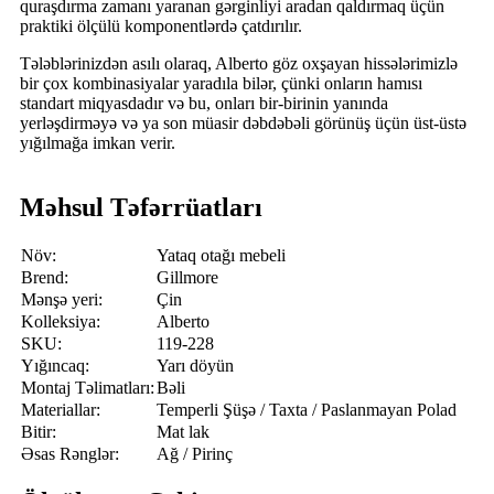
quraşdırma zamanı yaranan gərginliyi aradan qaldırmaq üçün
praktiki ölçülü komponentlərdə çatdırılır.
Tələblərinizdən asılı olaraq, Alberto göz oxşayan hissələrimizlə
bir çox kombinasiyalar yaradıla bilər, çünki onların hamısı
standart miqyasdadır və bu, onları bir-birinin yanında
yerləşdirməyə və ya son müasir dəbdəbəli görünüş üçün üst-üstə
yığılmağa imkan verir.
Məhsul Təfərrüatları
Növ:
Yataq otağı mebeli
Brend:
Gillmore
Mənşə yeri:
Çin
Kolleksiya:
Alberto
SKU:
119-228
Yığıncaq:
Yarı döyün
Montaj Təlimatları:
Bəli
Materiallar:
Temperli Şüşə / Taxta / Paslanmayan Polad
Bitir:
Mat lak
Əsas Rənglər:
Ağ / Pirinç