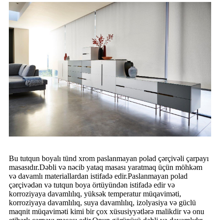
Bu tutqun boyalı tünd xrom paslanmayan polad çərçivəli çarpayı
masasıdır.Dəbli və nəcib yataq masası yaratmaq üçün möhkəm
və davamlı materiallardan istifadə edir.Paslanmayan polad
çərçivədən və tutqun boya örtüyündən istifadə edir və
korroziyaya davamlılıq, yüksək temperatur müqaviməti,
korroziyaya davamlılıq, suya davamlılıq, izolyasiya və güclü
maqnit müqaviməti kimi bir çox xüsusiyyətlərə malikdir və onu