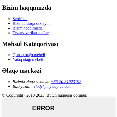
Bizim haqqımızda
Sertifikat
Bizimlə əlaqə saxlayın
Bizim haqqımızda
Tez-tez verilən suallar
Məhsul Kateqoriyası
Qonaq otağı mebeli
Yataq otağı mebeli
Əlaqə mərkəzi
Bizimlə əlaqə saxlayın:
+86-20-31923192
Bizə yazın:
melody@myway-qc.com
© Copyright - 2010-2023: Bütün hüquqlar qorunur.