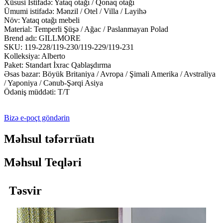
Xüsusi İstifadə: Yataq otağı / Qonaq otağı
Ümumi istifadə: Mənzil / Otel / Villa / Layihə
Növ: Yataq otağı mebeli
Material: Temperli Şüşə / Ağac / Paslanmayan Polad
Brend adı: GILLMORE
SKU: 119-228/119-230/119-229/119-231
Kolleksiya: Alberto
Paket: Standart İxrac Qablaşdırma
Əsas bazar: Böyük Britaniya / Avropa / Şimali Amerika / Avstraliya
/ Yaponiya / Cənub-Şərqi Asiya
Ödəniş müddəti: T/T
Bizə e-poçt göndərin
Məhsul təfərrüatı
Məhsul Teqləri
Təsvir